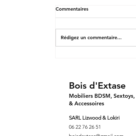
Commentaires
Rédigez un commentaire...
🖤 Paddle BDSM : Guide
complet pour choisir,
comprendre et maîtriser cet
accessoire incontournable
Bois d'Extase
Mobiliers BDSM, Sextoys
& Accessoires
SARL Lizwood & Lokiri
06 22 76 26 51