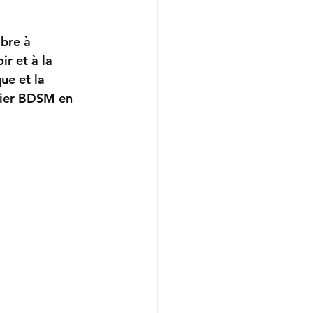
bre
 à 
r et à la 
ue et la 
lier BDSM en 