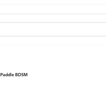
Alexandre Contart – Quand
Le M
l'Écriture Kinky devient un
Œuvr
Art Sensoriel 🖤
, Paddle BDSM