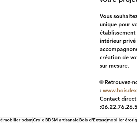
Vous souhaitez
unique pour vo
établissement 
intérieur priv
accompagnons 
création de vo
sur mesure.
🌐 
Retrouvez-no
:
www.boisdex
Contact direct
:
06.22.76.26.
ré
mobilier bdsm
Croix BDSM artisanale
Bois d'Extase
mobilier éroti