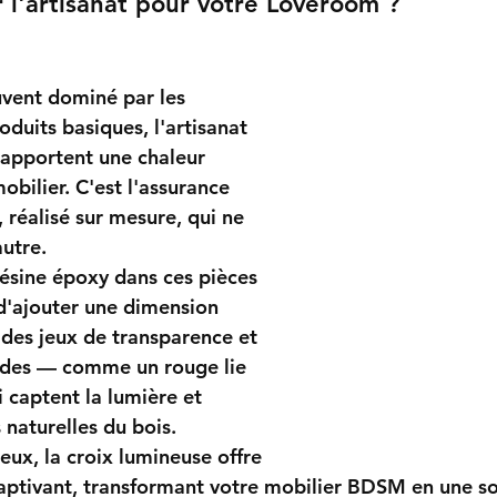
r l'artisanat pour votre Loveroom ?
vent dominé par les 
oduits basiques, l'artisanat 
s apportent une 
chaleur 
obilier. C'est l'assurance 
 réalisé sur mesure, qui ne 
utre.
résine époxy
 dans ces pièces 
d'ajouter une dimension 
: des jeux de transparence et 
ndes — comme un rouge lie 
 captent la lumière et 
 naturelles du bois.
eux, la 
croix lumineuse
 offre 
captivant, transformant votre mobilier BDSM en une s