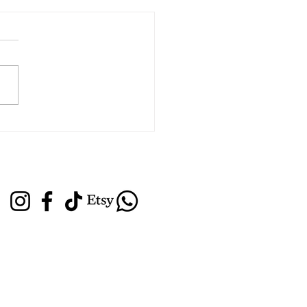
obilier Érotique, Une
e d’Art et de Plaisir 🖤