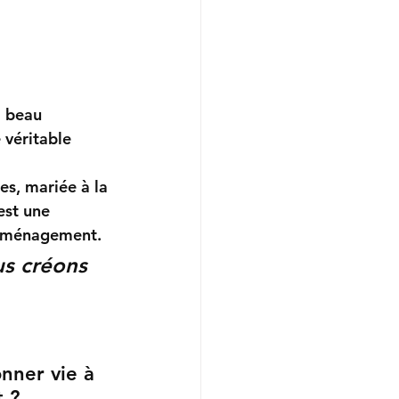
i beau 
 véritable 
es, mariée à la 
st une 
e aménagement.
us créons 
nner vie à 
t ?