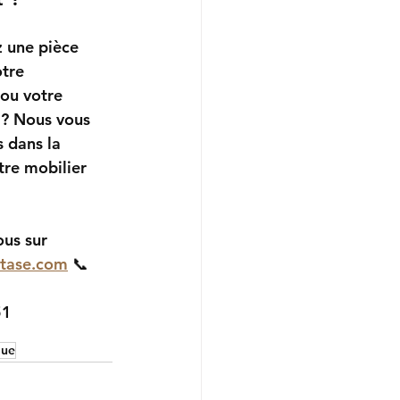
 une pièce 
tre 
ou votre 
é ? Nous vous 
dans la 
tre mobilier 
us sur 
tase.com
 📞
 
51
que