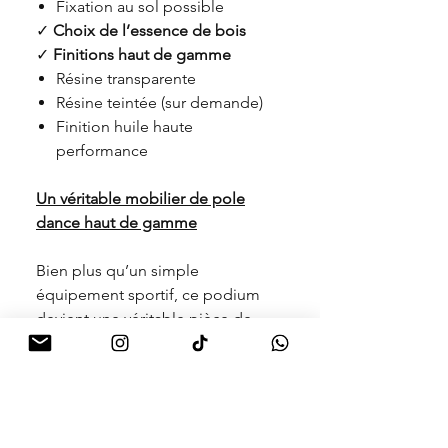
Fixation au sol possible
✓
Choix de l’essence de bois
✓
Finitions haut de gamme
Résine transparente
Résine teintée (sur demande)
Finition huile haute
performance
Un véritable mobilier de pole
dance haut de gamme
Bien plus qu’un simple
équipement sportif, ce podium
devient une véritable pièce de
mobilier design et sensuel
.
Il s’intègre parfaitement dans :
studios de pole dance
clubs libertins